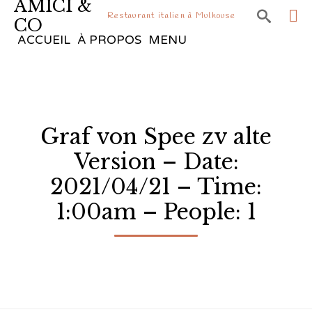
AMICI &

Restaurant italien à Mulhouse
CO
Sk
ACCUEIL
À PROPOS
MENU
to
co
Graf von Spee zv alte
Version – Date:
2021/04/21 – Time:
1:00am – People: 1