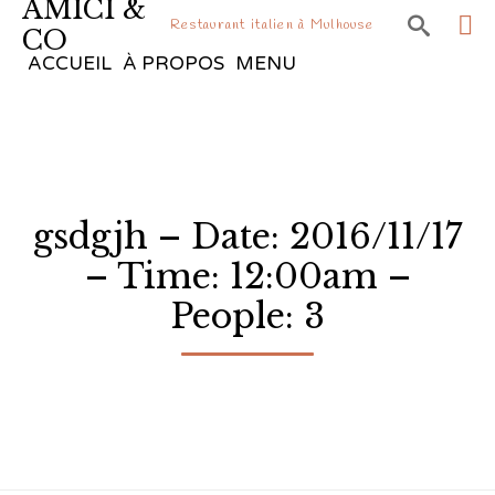
AMICI &

Restaurant italien à Mulhouse
CO
Sk
ACCUEIL
À PROPOS
MENU
to
co
gsdgjh – Date: 2016/11/17
– Time: 12:00am –
People: 3