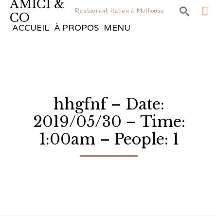
AMICI &

Restaurant italien à Mulhouse
CO
Sk
ACCUEIL
À PROPOS
MENU
to
co
hhgfnf – Date:
2019/05/30 – Time:
1:00am – People: 1