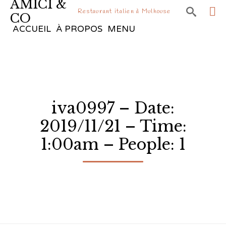
AMICI &

Restaurant italien à Mulhouse
CO
Sk
ACCUEIL
À PROPOS
MENU
to
co
iva0997 – Date:
2019/11/21 – Time:
1:00am – People: 1