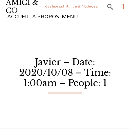
AMICI &

Restaurant italien à Mulhouse
CO
Sk
ACCUEIL
À PROPOS
MENU
to
co
Javier – Date:
2020/10/08 – Time:
1:00am – People: 1