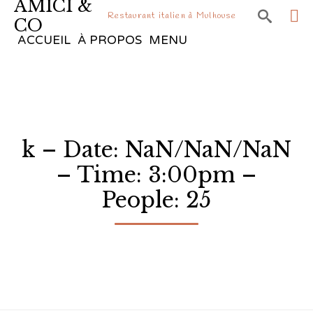
AMICI &

Restaurant italien à Mulhouse
CO
Sk
ACCUEIL
À PROPOS
MENU
to
co
k – Date: NaN/NaN/NaN
– Time: 3:00pm –
People: 25