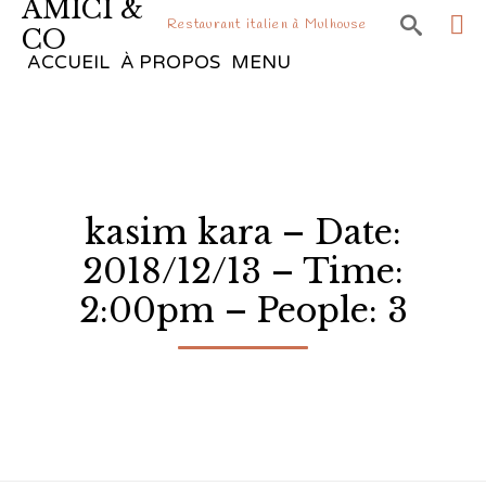
AMICI &

Restaurant italien à Mulhouse
CO
Sk
ACCUEIL
À PROPOS
MENU
to
co
kasim kara – Date:
2018/12/13 – Time:
2:00pm – People: 3