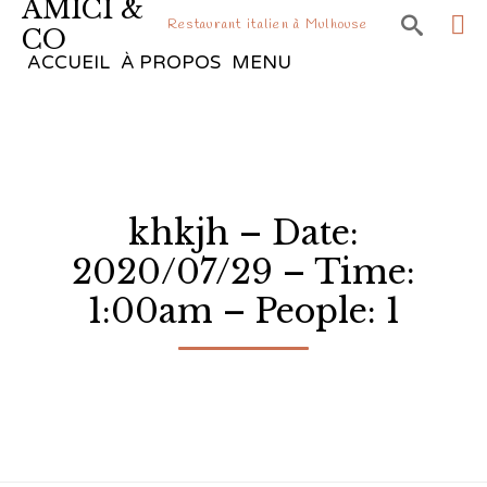
AMICI &

Restaurant italien à Mulhouse
CO
Sk
ACCUEIL
À PROPOS
MENU
to
co
khkjh – Date:
2020/07/29 – Time:
1:00am – People: 1