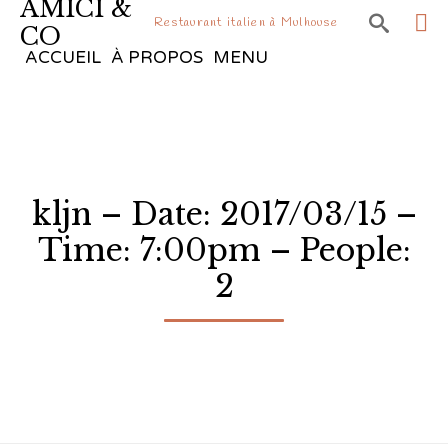
AMICI &

Restaurant italien à Mulhouse
CO
Sk
ACCUEIL
À PROPOS
MENU
to
co
kljn – Date: 2017/03/15 –
Time: 7:00pm – People:
2