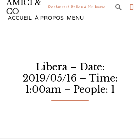
AMICI &

Restaurant italien à Mulhouse
CO
Sk
ACCUEIL
À PROPOS
MENU
to
co
Libera – Date:
2019/05/16 – Time:
1:00am – People: 1