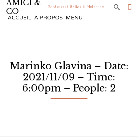
AMICI &

Restaurant italien à Mulhouse
CO
Sk
ACCUEIL
À PROPOS
MENU
to
co
Marinko Glavina – Date:
2021/11/09 – Time:
6:00pm – People: 2