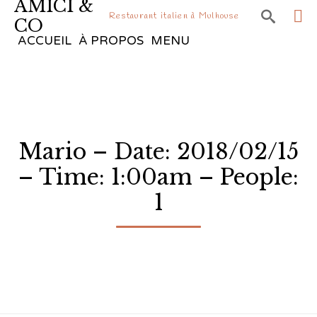
AMICI &

Restaurant italien à Mulhouse
CO
Sk
ACCUEIL
À PROPOS
MENU
to
co
Mario – Date: 2018/02/15
– Time: 1:00am – People:
1