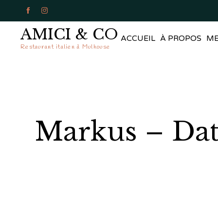


AMICI & CO
ACCUEIL
À PROPOS
M
Restaurant italien à Mulhouse
Markus – Dat