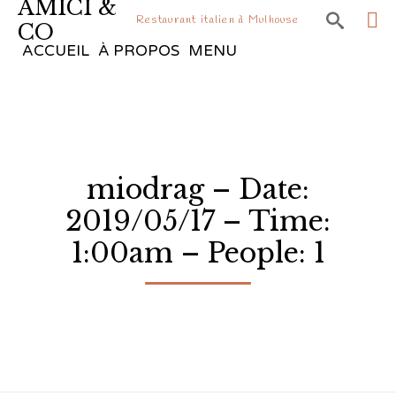
AMICI &

Restaurant italien à Mulhouse
CO
Sk
ACCUEIL
À PROPOS
MENU
to
co
miodrag – Date:
2019/05/17 – Time:
1:00am – People: 1