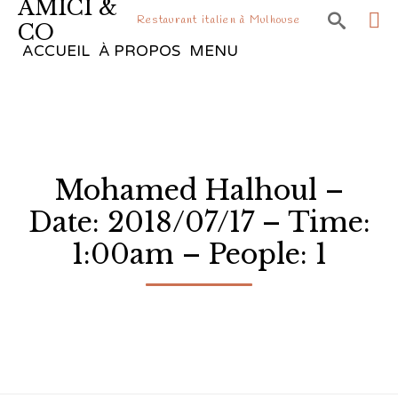
AMICI &

Restaurant italien à Mulhouse
CO
Sk
ACCUEIL
À PROPOS
MENU
to
co
Mohamed Halhoul –
Date: 2018/07/17 – Time:
1:00am – People: 1