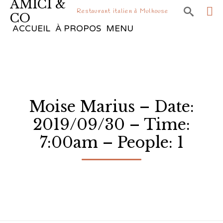
AMICI &

Restaurant italien à Mulhouse
CO
Sk
ACCUEIL
À PROPOS
MENU
to
co
Moise Marius – Date:
2019/09/30 – Time:
7:00am – People: 1