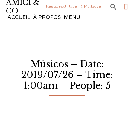
AMICI &

Restaurant italien à Mulhouse
CO
Sk
ACCUEIL
À PROPOS
MENU
to
co
Músicos – Date:
2019/07/26 – Time:
1:00am – People: 5