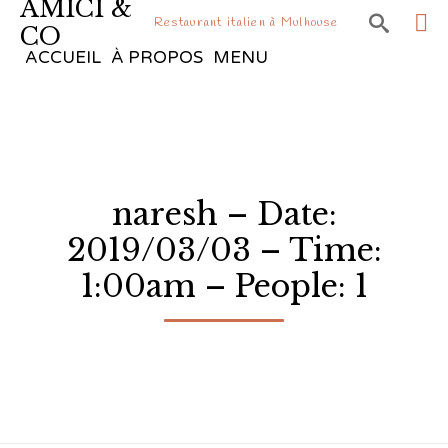
AMICI &

Restaurant italien à Mulhouse
CO
Sk
ACCUEIL
À PROPOS
MENU
to
co
naresh – Date:
2019/03/03 – Time:
1:00am – People: 1