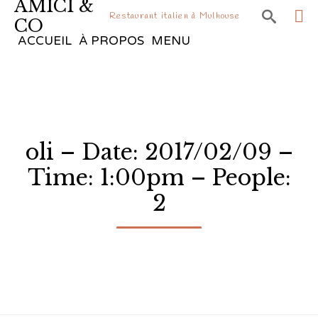
AMICI &

Restaurant italien à Mulhouse
CO
Sk
ACCUEIL
À PROPOS
MENU
to
co
oli – Date: 2017/02/09 –
Time: 1:00pm – People:
2