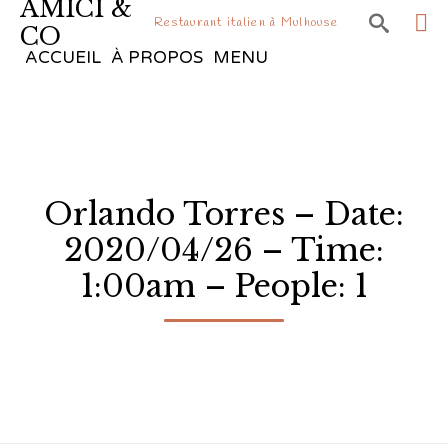
AMICI &

Restaurant italien à Mulhouse
CO
Sk
ACCUEIL
À PROPOS
MENU
to
co
Orlando Torres – Date:
2020/04/26 – Time:
1:00am – People: 1