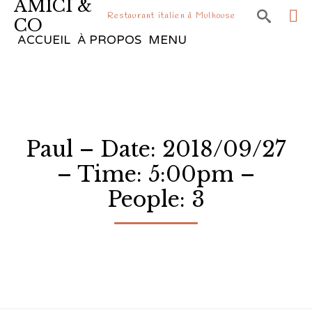
AMICI &

Restaurant italien à Mulhouse
CO
Sk
ACCUEIL
À PROPOS
MENU
to
co
Paul – Date: 2018/09/27
– Time: 5:00pm –
People: 3