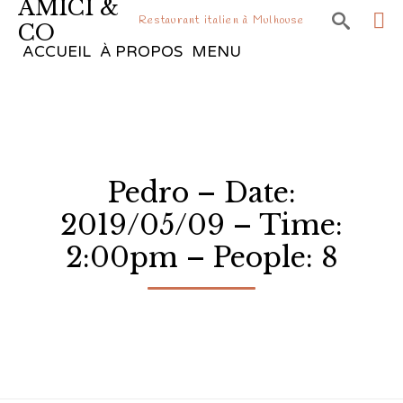
AMICI &

Restaurant italien à Mulhouse
CO
Sk
ACCUEIL
À PROPOS
MENU
to
co
Pedro – Date:
2019/05/09 – Time:
2:00pm – People: 8