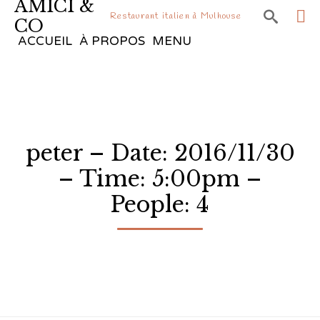
AMICI &

Restaurant italien à Mulhouse
CO
Sk
ACCUEIL
À PROPOS
MENU
to
co
peter – Date: 2016/11/30
– Time: 5:00pm –
People: 4