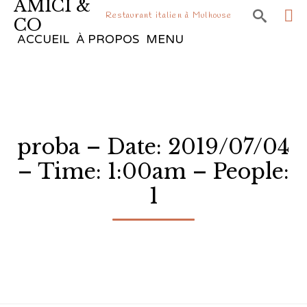
AMICI &

Restaurant italien à Mulhouse
CO
Sk
ACCUEIL
À PROPOS
MENU
to
co
proba – Date: 2019/07/04
– Time: 1:00am – People:
1