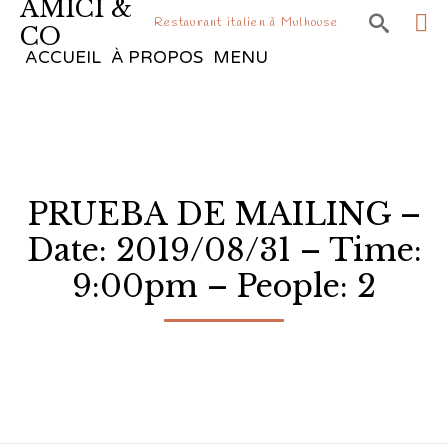
AMICI &

Restaurant italien à Mulhouse
CO
Sk
ACCUEIL
À PROPOS
MENU
to
co
PRUEBA DE MAILING –
Date: 2019/08/31 – Time:
9:00pm – People: 2