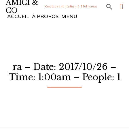
AMICI &

Restaurant italien à Mulhouse
CO
Sk
ACCUEIL
À PROPOS
MENU
to
co
ra – Date: 2017/10/26 –
Time: 1:00am – People: 1