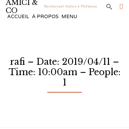
AMICI &

Restaurant italien à Mulhouse
CO
Sk
ACCUEIL
À PROPOS
MENU
to
co
rafi – Date: 2019/04/11 –
Time: 10:00am – People:
1