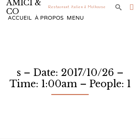
AMICI &

Restaurant italien à Mulhouse
CO
Sk
ACCUEIL
À PROPOS
MENU
to
co
s – Date: 2017/10/26 –
Time: 1:00am – People: 1