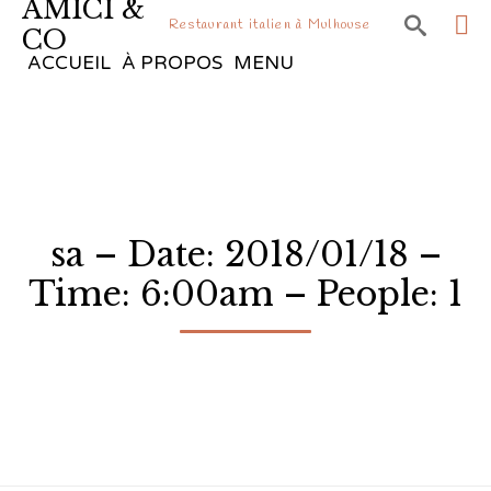
AMICI &

Restaurant italien à Mulhouse
CO
Sk
ACCUEIL
À PROPOS
MENU
to
co
sa – Date: 2018/01/18 –
Time: 6:00am – People: 1