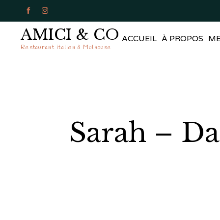


AMICI & CO
ACCUEIL
À PROPOS
M
Restaurant italien à Mulhouse
Sarah – Da