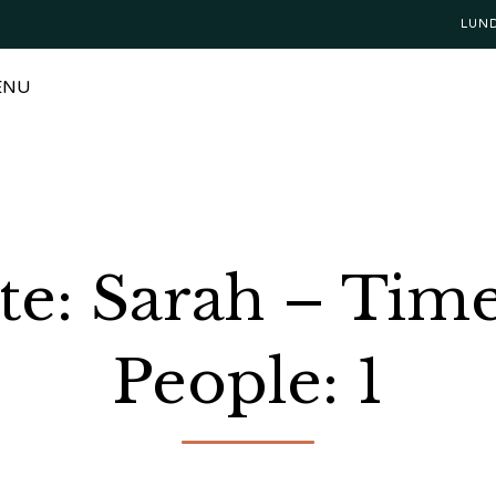
LUN
ENU
te: Sarah – Tim
People: 1