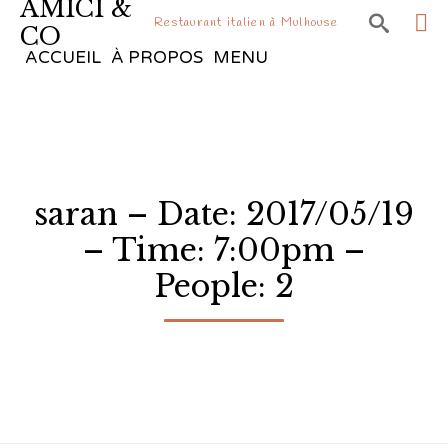
AMICI &

Restaurant italien à Mulhouse
CO
Sk
ACCUEIL
À PROPOS
MENU
to
co
saran – Date: 2017/05/19
– Time: 7:00pm –
People: 2