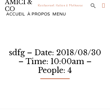
AMICI &

Restaurant italien à Mulhouse
CO
Sk
ACCUEIL
À PROPOS
MENU
to
co
sdfg – Date: 2018/08/30
– Time: 10:00am –
People: 4