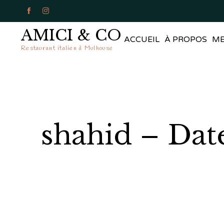


AMICI & CO
ACCUEIL
À PROPOS
M
Restaurant italien à Mulhouse
shahid – Dat