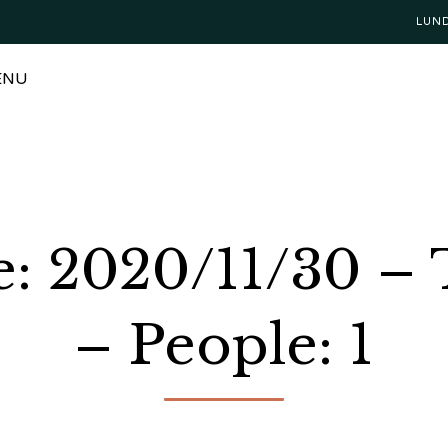
LUN
ENU
e: 2020/11/30 –
– People: 1