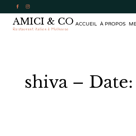


AMICI & CO
ACCUEIL
À PROPOS
M
Restaurant italien à Mulhouse
shiva – Date