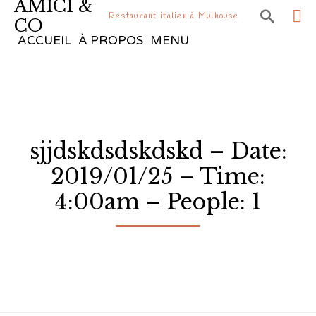
AMICI &

Restaurant italien à Mulhouse
CO
Sk
ACCUEIL
À PROPOS
MENU
to
co
sjjdskdsdskdskd – Date:
2019/01/25 – Time:
4:00am – People: 1