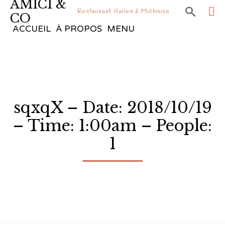
AMICI &

Restaurant italien à Mulhouse
CO
Sk
ACCUEIL
À PROPOS
MENU
to
co
sqxqX – Date: 2018/10/19
– Time: 1:00am – People:
1