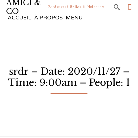
AMICI &

Restaurant italien à Mulhouse
CO
Sk
ACCUEIL
À PROPOS
MENU
to
co
srdr – Date: 2020/11/27 –
Time: 9:00am – People: 1