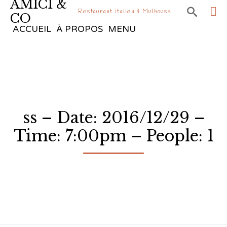
AMICI &

Restaurant italien à Mulhouse
CO
Sk
ACCUEIL
À PROPOS
MENU
to
co
ss – Date: 2016/12/29 –
Time: 7:00pm – People: 1