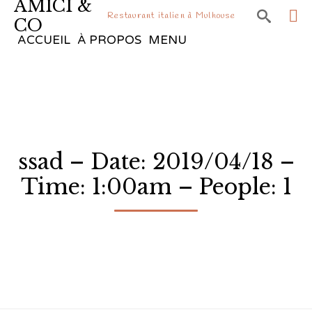
AMICI &

Restaurant italien à Mulhouse
CO
Sk
ACCUEIL
À PROPOS
MENU
to
co
ssad – Date: 2019/04/18 –
Time: 1:00am – People: 1