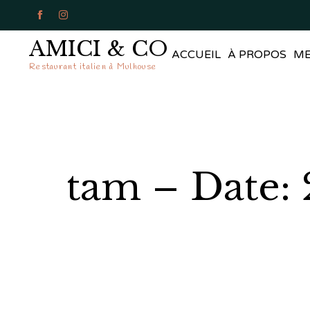


AMICI & CO
ACCUEIL
À PROPOS
M
Restaurant italien à Mulhouse
tam – Date: