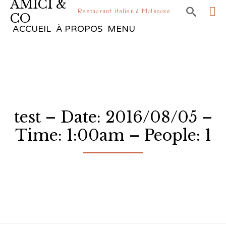
AMICI &

Restaurant italien à Mulhouse
CO
Sk
ACCUEIL
À PROPOS
MENU
to
co
test – Date: 2016/08/05 –
Time: 1:00am – People: 1