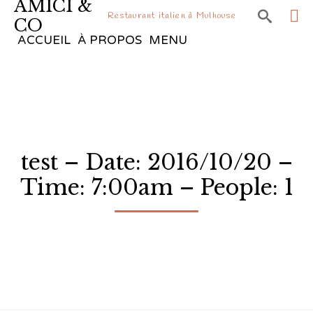
AMICI &

Restaurant italien à Mulhouse
CO
Sk
ACCUEIL
À PROPOS
MENU
to
co
test – Date: 2016/10/20 –
Time: 7:00am – People: 1