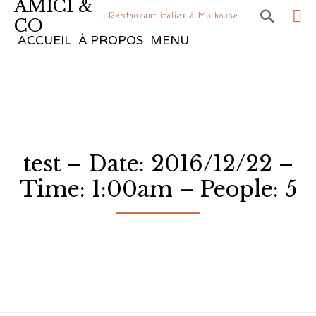
AMICI &

Restaurant italien à Mulhouse
CO
Sk
ACCUEIL
À PROPOS
MENU
to
co
test – Date: 2016/12/22 –
Time: 1:00am – People: 5