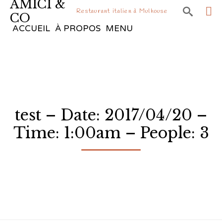
AMICI &

Restaurant italien à Mulhouse
CO
Sk
ACCUEIL
À PROPOS
MENU
to
co
test – Date: 2017/04/20 –
Time: 1:00am – People: 3