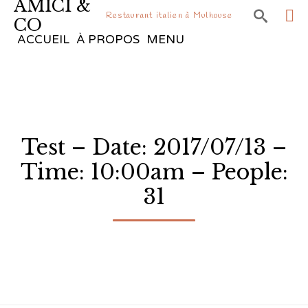
AMICI &

Restaurant italien à Mulhouse
CO
Sk
ACCUEIL
À PROPOS
MENU
to
co
Test – Date: 2017/07/13 –
Time: 10:00am – People:
31