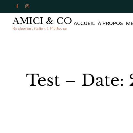


AMICI & CO
ACCUEIL
À PROPOS
M
Restaurant italien à Mulhouse
Test – Date: