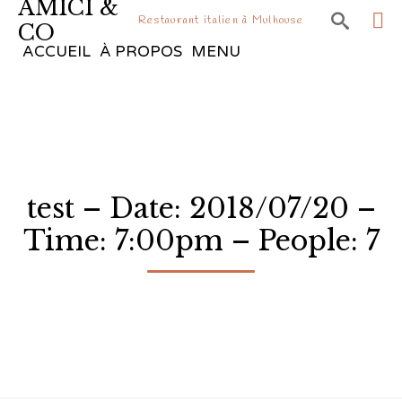
AMICI &

Restaurant italien à Mulhouse
CO
Sk
ACCUEIL
À PROPOS
MENU
to
co
test – Date: 2018/07/20 –
Time: 7:00pm – People: 7