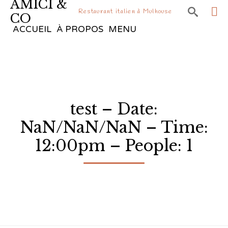
AMICI &

Restaurant italien à Mulhouse
CO
Sk
ACCUEIL
À PROPOS
MENU
to
co
test – Date:
NaN/NaN/NaN – Time:
12:00pm – People: 1