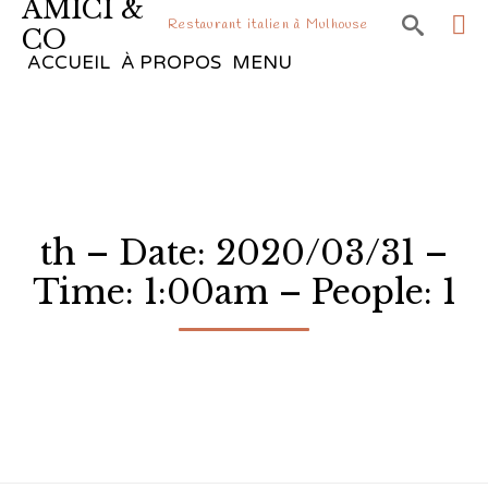
AMICI &

Restaurant italien à Mulhouse
CO
Sk
ACCUEIL
À PROPOS
MENU
to
co
th – Date: 2020/03/31 –
Time: 1:00am – People: 1