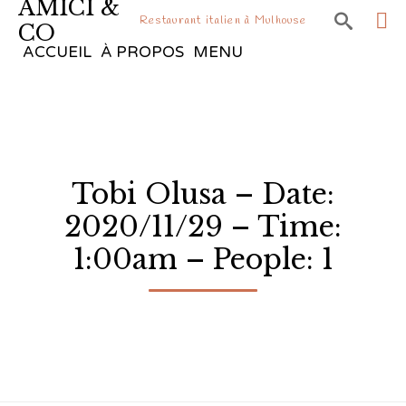
AMICI &

Restaurant italien à Mulhouse
CO
Sk
ACCUEIL
À PROPOS
MENU
to
co
Tobi Olusa – Date:
2020/11/29 – Time:
1:00am – People: 1